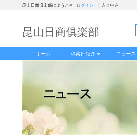
昆山日商倶楽部にようこそ
ログイン
|
入会申込
昆山日商俱楽部
ホーム
俱楽部紹介
ニュース