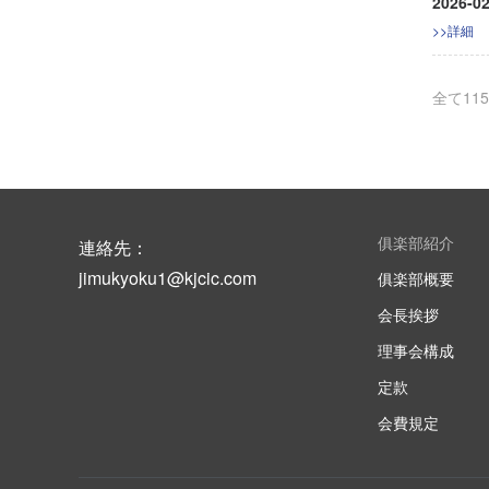
2026-02
>>詳細
全て
115
俱楽部紹介
連絡先：
jimukyoku1@kjcic.com
俱楽部概要
会長挨拶
理事会構成
定款
会費規定