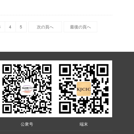
3
4
5
次の頁へ
最後の頁へ
公衆号
端末