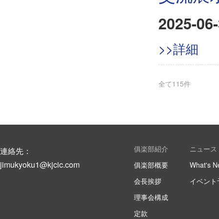
2025-06-
>>詳細
全て
115
件
俱楽部紹介
ニュース
連絡先：
jimukyoku1@kjcic.com
俱楽部概要
What's N
会長挨拶
イベント
理事会構成
定款