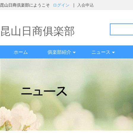
昆山日商倶楽部にようこそ
ログイン
|
入会申込
昆山日商俱楽部
ホーム
俱楽部紹介
ニュース