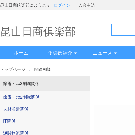
昆山日商倶楽部にようこそ
ログイン
|
入会申込
昆山日商俱楽部
ホーム
俱楽部紹介
ニュース
トップページ
/
関連相談
節電・co2削減関係
節電・co2削減関係
人材派遣関係
IT関係
通関物流関係