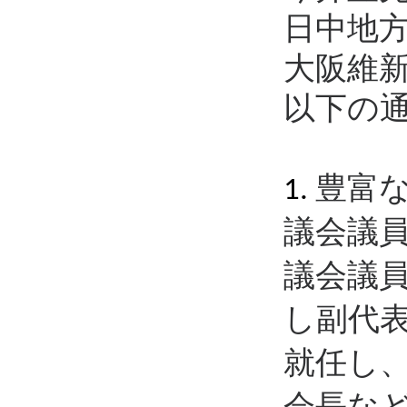
日中地
大阪維
以下の
豊富
1.
議会議
議会議
し副代
就任し
会長な