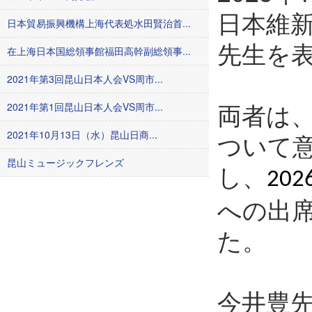
日本維
日本貿易振興機構上海代表処水田賢治首...
先生を
在上海日本国総領事館福田高幹副総領事...
2021年第3回昆山日本人会VS周市...
両者は
2021年第1回昆山日本人会VS周市...
ついて
2021年10月13日（水）昆山日商...
昆山ミュージックフレンズ
し、
202
への出
た。
今井豊