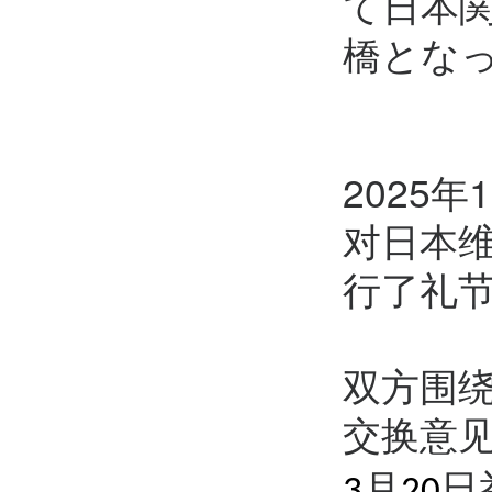
て日本
橋とな
2025
对日本
行了礼
双方围
交换意
月
日