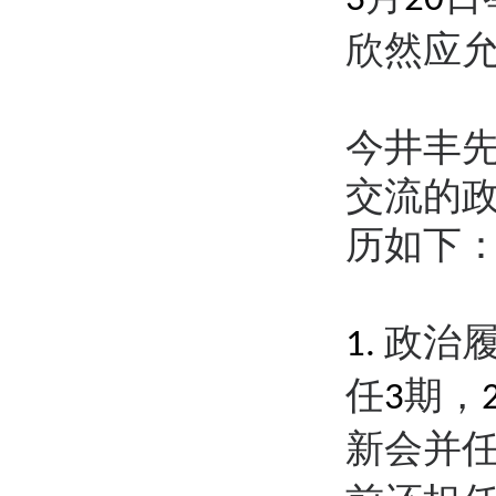
3
20
欣然应
今井丰
交流的
历如下
政治
1.
任
期，
3
新会并