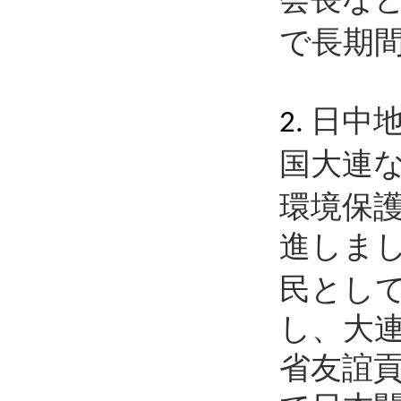
で長期
日中
2.
国大連
環境保
進しま
民とし
し、大
省友誼