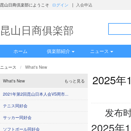
昆山日商倶楽部にようこそ
ログイン
|
入会申込
昆山日商俱楽部
ホーム
俱楽部紹介
ニュース
ニュース
/
What's New
2025
What's New
もっと見る
2021年第2回昆山日本人会VS周市...
テニス同好会
发布时
サッカー同好会
2025
ソフトボール同好会