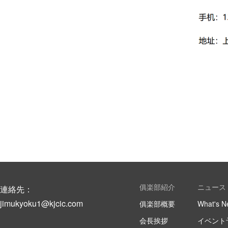
俱楽部紹介
ニュース
連絡先：
jimukyoku1@kjcic.com
俱楽部概要
What's N
会長挨拶
イベント