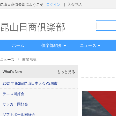
昆山日商倶楽部にようこそ
ログイン
|
入会申込
昆山日商俱楽部
ホーム
俱楽部紹介
ニュース
ニュース
/
政策法規
What's New
もっと見る
2021年第2回昆山日本人会VS周市...
テニス同好会
サッカー同好会
ソフトボール同好会