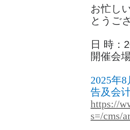
お忙し
とうご
日 時：2
開催会場
2025年
告及会
https://
s=/cms/ar