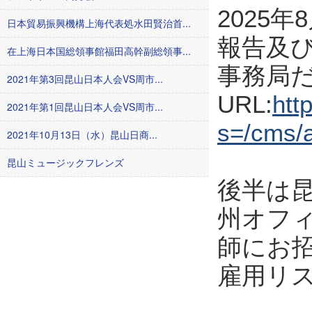
2025
日本貿易振興機構上海代表処水田賢治首...
報告及
在上海日本国総領事館福田高幹副総領事...
事務局
2021年第3回昆山日本人会VS周市...
URL:
htt
2021年第1回昆山日本人会VS周市...
s=/cms/a
2021年10月13日（水）昆山日商...
昆山ミュージックフレンズ
後半は
州オフ
師にお
雇用リ