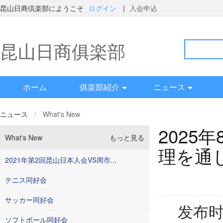
昆山日商倶楽部にようこそ
ログイン
|
入会申込
昆山日商俱楽部
ホーム
俱楽部紹介
ニュース
ニュース
/
What's New
2025
What's New
もっと見る
理を通
2021年第2回昆山日本人会VS周市...
テニス同好会
サッカー同好会
发布时
ソフトボール同好会