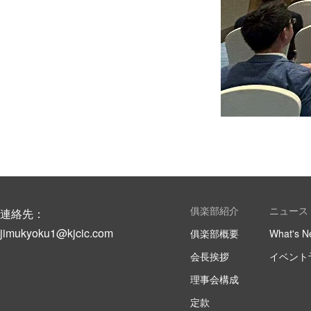
俱楽部紹介
ニュース
連絡先：
jimukyoku1@kjcic.com
俱楽部概要
What's N
会長挨拶
イベント
理事会構成
定款